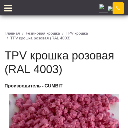
Гатчина
Компания
Новости
Главная
Резиновая крошка
TPV крошка
TPV крошка розовая (RAL 4003)
Блог
Цены
Доставка
Контакты
TPV крошка розовая
Отзывы
Цветовой конструктор
(RAL 4003)
Производитель -
GUMBIT
КЛЕЙ
КРОШКА