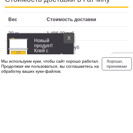
Вес
Стоимость доставки
20 кг
1 486,00 руб
X
Новый
продукт!
5000 кг
148 631,00 руб
Клей с
повышенной
эластичностью
Мы используем куки, чтобы сайт хорошо работал.
Хорошо,
20000 кг
0,00 руб
Продолжая им пользоваться, вы соглашаетесь на
принимаю
обработку ваших куки‑файлов.
Свяжитесь с нашим менеджером для уточнения точной
стоимости доставки по Гатчине
Задать вопрос
Остались вопросы? Уточните все интересующие
детали перед тем, как купить TPV крошку. Наши
специалисты с большим опытом во всех сферах работ