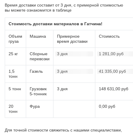
ПИГМЕНТ
ИСКУССТВЕННАЯ ТРАВА
Время доставки составит от 3 дня, с примерной стоимостью
вы можете ознакомится в таблице
Стоимость доставки материалов в Гатчина!
Объем
Машина
Примерное
Стоимость
ПРОМПОЛЫ
ТЕХНИКА
груза
время доставки
25 кг
Сборные
3 дня
1 281,00 руб
перевозки
Гатчина
1,5
Газель
3 дня
41 335,00 руб
тонн
5 тонн
Грузовик
3 дня
148 631,00 руб
5-тонник
20
Фура
0,00 руб
тонн
Для точной стоимости свяжитесь с нашими специалистами,